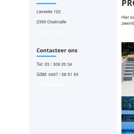
PR
Lierselei 122
Hier k
2390 Oostmalle
zwemb
Bekijk routemap
Heeft 
Contacteer ons
Tel: 03 / 309 20 34
GSM: 0497 / 58 51 93
info@aquapark.be